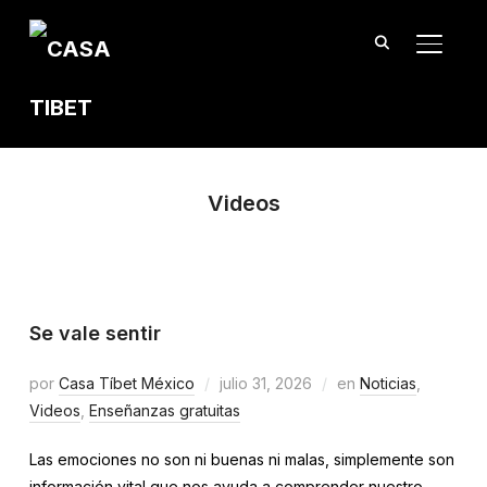
TOGGL
Videos
Se vale sentir
por
Casa Tíbet México
julio 31, 2026
en
Noticias
,
Videos
,
Enseñanzas gratuitas
Las emociones no son ni buenas ni malas, simplemente son
información vital que nos ayuda a comprender nuestro