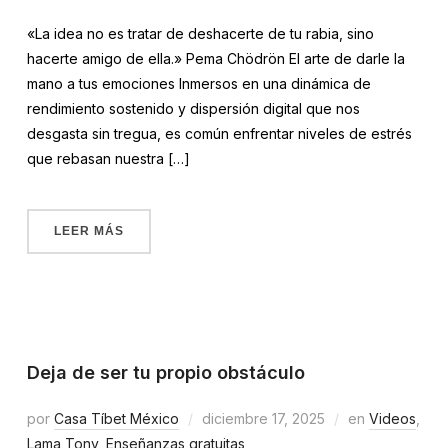
«La idea no es tratar de deshacerte de tu rabia, sino
hacerte amigo de ella.» Pema Chödrön El arte de darle la
mano a tus emociones Inmersos en una dinámica de
rendimiento sostenido y dispersión digital que nos
desgasta sin tregua, es común enfrentar niveles de estrés
que rebasan nuestra […]
LEER MÁS
Deja de ser tu propio obstáculo
por
Casa Tíbet México
diciembre 17, 2025
en
Videos
,
Lama Tony
,
Enseñanzas gratuitas