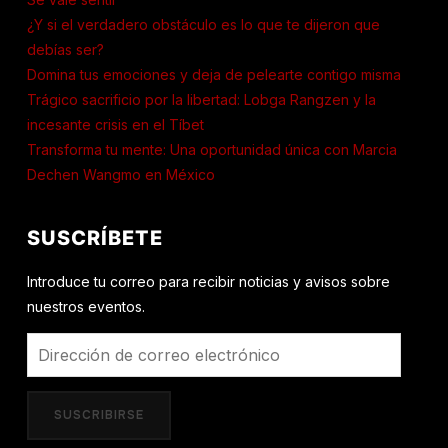
¿Y si el verdadero obstáculo es lo que te dijeron que
debías ser?
Domina tus emociones y deja de pelearte contigo misma
Trágico sacrificio por la libertad: Lobga Rangzen y la
incesante crisis en el Tíbet
Transforma tu mente: Una oportunidad única con Marcia
Dechen Wangmo en México
SUSCRÍBETE
Introduce tu correo para recibir noticias y avisos sobre
nuestros eventos.
Dirección
de
correo
SUSCRIBIRSE
electrónico