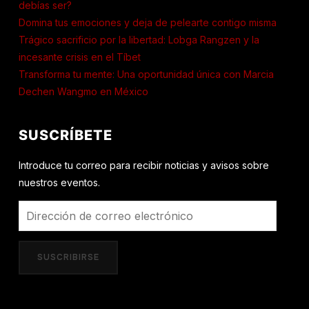
debías ser?
Domina tus emociones y deja de pelearte contigo misma
Trágico sacrificio por la libertad: Lobga Rangzen y la
incesante crisis en el Tíbet
Transforma tu mente: Una oportunidad única con Marcia
Dechen Wangmo en México
SUSCRÍBETE
Introduce tu correo para recibir noticias y avisos sobre
nuestros eventos.
Dirección
de
correo
SUSCRIBIRSE
electrónico