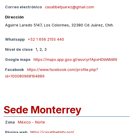
Correo electrónico
casatibetjuarez@gmail.com
Dirección
Aguirre Laredo 5147, Los Colorines, 32380 Cd Juárez, Chih.
Whatsapp
+52 1 656 2155 440
Nivel de clase
1, 2, 3
Google maps
https://maps.app.goo.gl/wuvryrfApxHDbWbW9
Facebook
https://www.facebook.com/profile.php?
id=100080968164889
Sede Monterrey
Zona
México - Norte
Página web
https://casatibetmty.org/