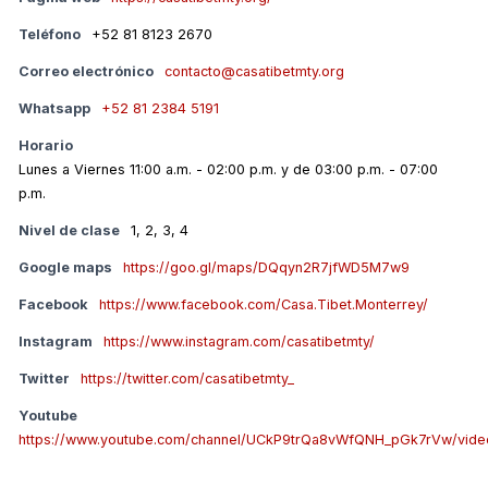
Teléfono
+52 81 8123 2670
Correo electrónico
contacto@casatibetmty.org
Whatsapp
+52 81 2384 5191
Horario
Lunes a Viernes 11:00 a.m. - 02:00 p.m. y de 03:00 p.m. - 07:00
p.m.
Nivel de clase
1, 2, 3, 4
Google maps
https://goo.gl/maps/DQqyn2R7jfWD5M7w9
Facebook
https://www.facebook.com/Casa.Tibet.Monterrey/
Instagram
https://www.instagram.com/casatibetmty/
Twitter
https://twitter.com/casatibetmty_
Youtube
https://www.youtube.com/channel/UCkP9trQa8vWfQNH_pGk7rVw/vide