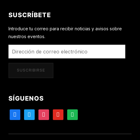
SUSCRÍBETE
Introduce tu correo para recibir noticias y avisos sobre
nuestros eventos.
Dirección
de
correo
SUSCRIBIRSE
electrónico
SÍGUENOS
facebook
twitter
instagram
youtube
spotify