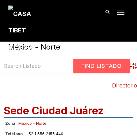
TOGGL
México - Norte
Adv
Directorio
Sede Ciudad Juárez
Zona
México - Norte
Teléfono
+52 1 656 2155 440