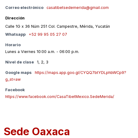
Correo electrónico
casatibetsedemerida@gmail.com
Dirección
Calle 1G x 36 Núm 251 Col. Campestre, Mérida, Yucatán
Whatsapp
+52 99 95 05 27 07
Horario
Lunes a Viernes 10:00 a.m. - 06:00 p.m.
Nivel de clase
1, 2, 3
Google maps
https://maps.app.goo.gl/CYQQ7btYDLphbWCp9?
g_st=aw
Facebook
https://www.facebook.com/CasaTibetMexico.SedeMerida/
Sede Oaxaca