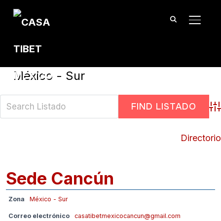
TOGGL
México - Sur
Adv
Directorio
Sede Cancún
Zona
México - Sur
Correo electrónico
casatibetmexicocancun@gmail.com