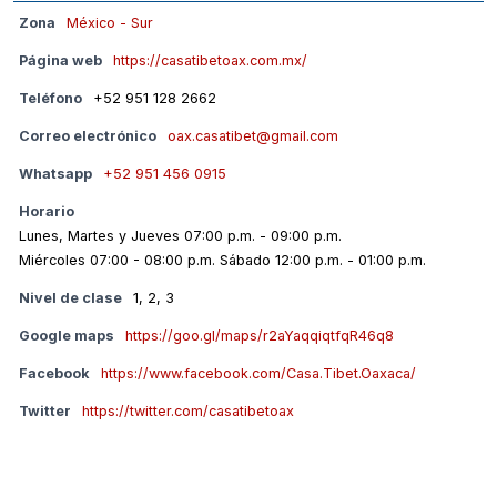
Zona
México - Sur
Página web
https://casatibetoax.com.mx/
Teléfono
+52 951 128 2662
Correo electrónico
oax.casatibet@gmail.com
Whatsapp
+52 951 456 0915
Horario
Lunes, Martes y Jueves 07:00 p.m. - 09:00 p.m.
Miércoles 07:00 - 08:00 p.m. Sábado 12:00 p.m. - 01:00 p.m.
Nivel de clase
1, 2, 3
Google maps
https://goo.gl/maps/r2aYaqqiqtfqR46q8
Facebook
https://www.facebook.com/Casa.Tibet.Oaxaca/
Twitter
https://twitter.com/casatibetoax