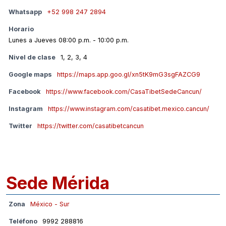
Whatsapp
+52 998 247 2894
Horario
Lunes a Jueves 08:00 p.m. - 10:00 p.m.
Nivel de clase
1, 2, 3, 4
Google maps
https://maps.app.goo.gl/xn5tK9mG3sgFAZCG9
Facebook
https://www.facebook.com/CasaTibetSedeCancun/
Instagram
https://www.instagram.com/casatibet.mexico.cancun/
Twitter
https://twitter.com/casatibetcancun
Sede Mérida
Zona
México - Sur
Teléfono
9992 288816