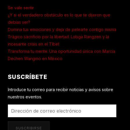
Se vale sentir
¿Y si el verdadero obstáculo es lo que te dijeron que
debías ser?
Domina tus emociones y deja de pelearte contigo misma
Trágico sacrificio por la libertad: Lobga Rangzen y la
incesante crisis en el Tíbet
Transforma tu mente: Una oportunidad única con Marcia
Dechen Wangmo en México
SUSCRÍBETE
Introduce tu correo para recibir noticias y avisos sobre
nuestros eventos.
Dirección
de
correo
SUSCRIBIRSE
electrónico