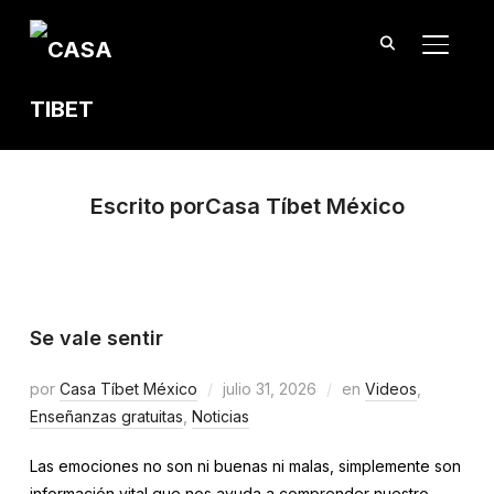
TOGGL
Escrito porCasa Tíbet México
Se vale sentir
por
Casa Tíbet México
julio 31, 2026
en
Videos
,
Enseñanzas gratuitas
,
Noticias
Las emociones no son ni buenas ni malas, simplemente son
información vital que nos ayuda a comprender nuestro