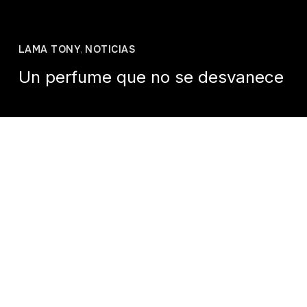
LAMA TONY
,
NOTICIAS
Un perfume que no se desvanece
Casa Tíbet México
agosto 13, 2025
Hay perfumes que parecen prometer la
eterna felicidad. Caminamos tras ellos,
seducidos por su aroma, convencidos
de que, si tan solo los poseemos,
nuestra vida estará completa. Pero el