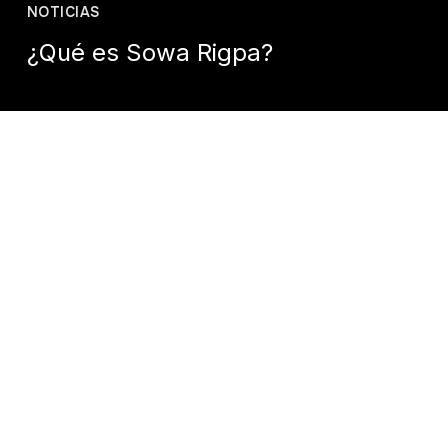
NOTICIAS
¿Qué es Sowa Rigpa?
Casa Tíbet México
mayo 11, 2023
Sowa Rigpa es un término tibetano que se refiere a la
medicina tradicional tibetana, también conocida como la
“ciencia de la curación”.
La palabra “Sowa” se refiere a la curación o medicina,
mientras que “Rigpa” se refiere al conocimiento o la
sabiduría. Juntos, “Sowa Rigpa” se traduce como la
sabiduría de la curación o el conocimiento de la medicina.