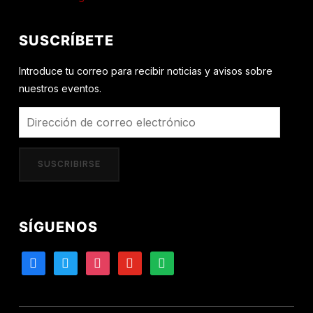
SUSCRÍBETE
Introduce tu correo para recibir noticias y avisos sobre
nuestros eventos.
Dirección
de
correo
SUSCRIBIRSE
electrónico
SÍGUENOS
facebook
twitter
instagram
youtube
spotify