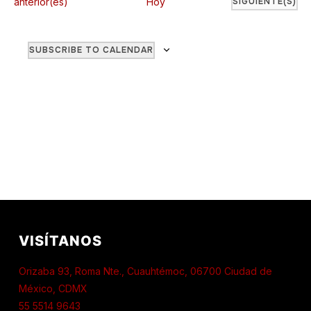
Eventos
EVENTOS
anterior(es)
Hoy
SIGUIENTE(S)
de
Ev
vistas
SUBSCRIBE TO CALENDAR
de
Event
VISÍTANOS
Orizaba 93, Roma Nte., Cuauhtémoc, 06700 Ciudad de
México, CDMX
55 5514 9643