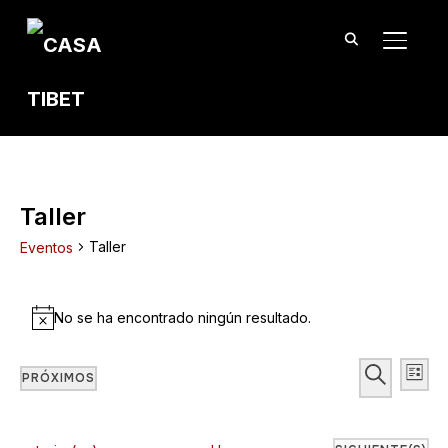
TOGGL
Taller
Taller
Eventos
Eventos
No se ha encontrado ningún resultado.
Notice
Búsqu
Na
BUSCAR
PRÓXIMOS
LISTA
de
y
Seleccionar
vis
fecha.
naveg
de