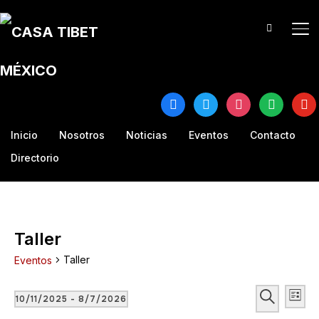
TO
facebook
twitter
instagram
spotify
yout
Inicio
Nosotros
Noticias
Eventos
Contacto
Directorio
Taller
Taller
Eventos
Búsqu
Na
Eventos
BUSCAR
10/11/2025
 - 
8/7/2026
LISTA
de
Seleccionar