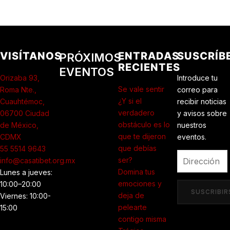
VISÍTANOS
ENTRADAS
SUSCRÍB
PRÓXIMOS
RECIENTES
EVENTOS
Orizaba 93,
Introduce tu
Se vale sentir
Roma Nte.,
correo para
¿Y si el
Cuauhtémoc,
recibir noticias
verdadero
06700 Ciudad
y avisos sobre
obstáculo es lo
de México,
nuestros
que te dijeron
CDMX
eventos.
que debías
55 5514 9643
Dirección
ser?
info@casatibet.org.mx
de
Domina tus
Lunes a jueves:
correo
emociones y
10:00–20:00
electrónico
SUSCRIBIR
deja de
Viernes: 10:00-
pelearte
15:00
contigo misma