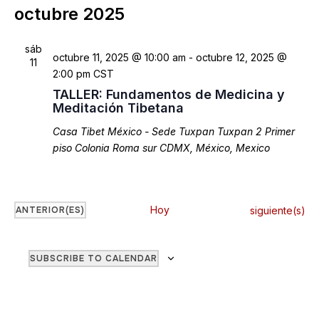
y
vis
octubre 2025
fecha.
naveg
de
de
Ev
sáb
octubre 11, 2025 @ 10:00 am
-
octubre 12, 2025 @
11
vistas
2:00 pm
CST
de
TALLER: Fundamentos de Medicina y
Meditación Tibetana
Event
Casa Tibet México - Sede Tuxpan
Tuxpan 2 Primer
piso Colonia Roma sur CDMX, México, Mexico
Eventos
EVENTOS
Hoy
siguiente(s)
ANTERIOR(ES)
SUBSCRIBE TO CALENDAR