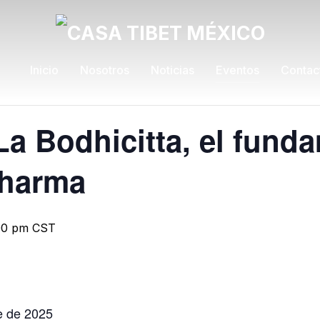
Inicio
Nosotros
Noticias
Eventos
Contac
La Bodhicitta, el fund
Dharma
00 pm
CST
e de 2025