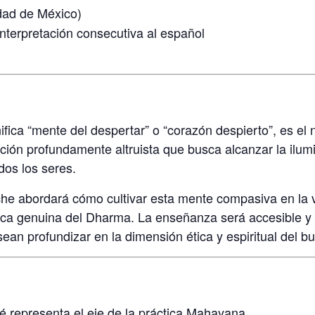
dad de México)
nterpretación consecutiva al español
nifica “mente del despertar” o “corazón despierto”, es el
ión profundamente altruista que busca alcanzar la ilumi
dos los seres.
e abordará cómo cultivar esta mente compasiva en la vi
ca genuina del Dharma. La enseñanza será accesible y út
an profundizar en la dimensión ética y espiritual del b
é representa el eje de la práctica Mahayana.