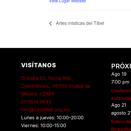
View Lugar Website
Artes místicas del Tíbet
VISÍTANOS
PRÓX
Ago
19
Orizaba 93, Roma Nte.,
7:00 pm
Cuauhtémoc, 06700 Ciudad de
Conferen
México, CDMX
esta vid
55 5514 9643
Ago
21
info@casatibet.org.mx
agosto 2
Lunes a jueves: 10:00–20:00
Retiro d
Viernes: 10:00-15:00
Rinpoch