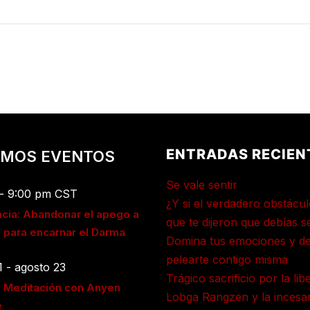
ENTRADAS RECIEN
IMOS EVENTOS
Se vale sentir
-
9:00 pm
CST
¿Y si el verdadero obstácul
cia: Abandonar el apego a
que te dijeron que debías s
a para encarnar el Darma
Domina tus emociones y de
pelearte contigo misma
1
-
agosto 23
Trágico sacrificio por la lib
e Meditación con Anyen
Lobga Rangzen y la incesan
e