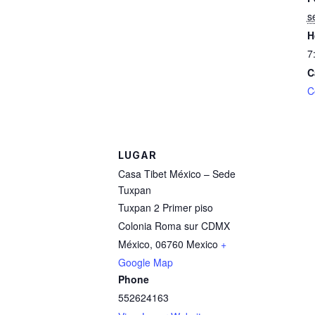
s
H
7
C
C
LUGAR
Casa Tibet México – Sede
Tuxpan
Tuxpan 2 Primer piso
Colonia Roma sur CDMX
México
,
06760
Mexico
+
Google Map
Phone
552624163