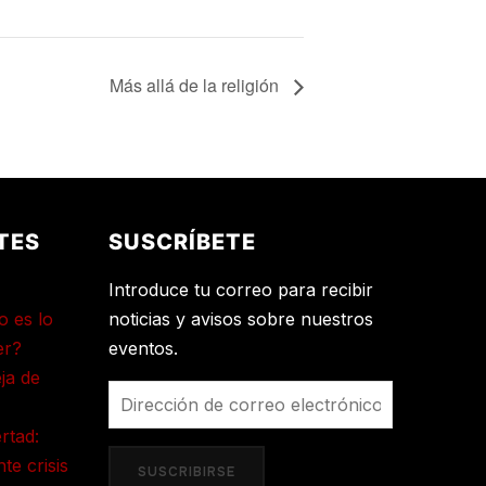
Más allá de la religión
TES
SUSCRÍBETE
Introduce tu correo para recibir
o es lo
noticias y avisos sobre nuestros
er?
eventos.
ja de
Dirección
de
ertad:
correo
te crisis
SUSCRIBIRSE
electrónico