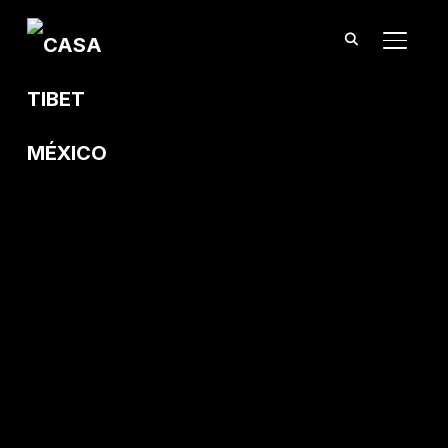
TOGGL