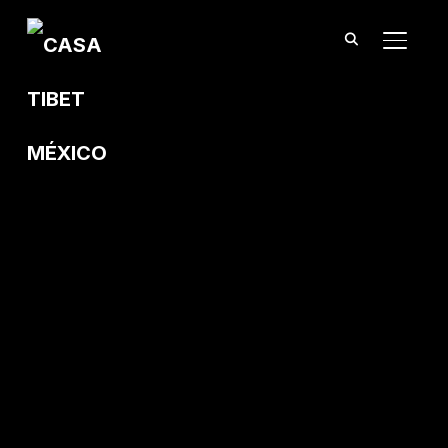
TOGGL