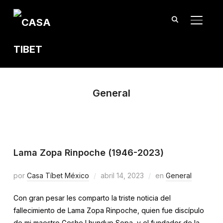
TOGGL
General
Lama Zopa Rinpoche (1946-2023)
por
Casa Tíbet México
abril 14, 2023
en
General
Con gran pesar les comparto la triste noticia del
fallecimiento de Lama Zopa Rinpoche, quien fue discípulo
de mi maestro Geshe Lhundup Sopa, y el fundador de la