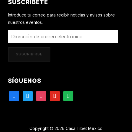
SUSCRÍBETE
Introduce tu correo para recibir noticias y avisos sobre
nuestros eventos.
Dirección
de
correo
SUSCRIBIRSE
electrónico
SÍGUENOS
facebook
twitter
instagram
youtube
spotify
Copyright © 2026 Casa Tibet México