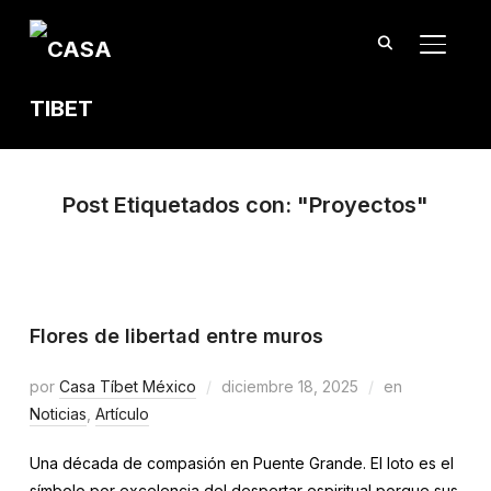
TOGGL
Post Etiquetados con: "Proyectos"
Flores de libertad entre muros
por
Casa Tíbet México
diciembre 18, 2025
en
Noticias
,
Artículo
Una década de compasión en Puente Grande. El loto es el
símbolo por excelencia del despertar espiritual porque sus