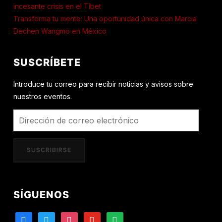
incesante crisis en el Tíbet
Transforma tu mente: Una oportunidad única con Marcia
Dechen Wangmo en México
SUSCRÍBETE
Introduce tu correo para recibir noticias y avisos sobre
nuestros eventos.
Dirección
de
correo
SUSCRIBIRSE
electrónico
SÍGUENOS
facebook
twitter
instagram
youtube
spotify