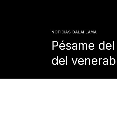
NOTICIAS
,
DALAI LAMA
Pésame del 
del venerab
Casa Tíbet M
enero 22, 202