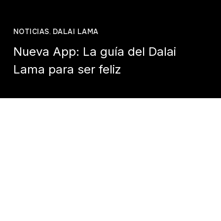
NOTICIAS
,
DALAI LAMA
Nueva App: La guía del Dalai
Lama para ser feliz
Casa Tíbet México
enero 2, 2023
El Dalai Lama, el Dr. Richie Davidson, Roshi Joan Halifax y el
periodista Dan Harris crearon un curso de meditación
gratuito sobre cómo cultivar la compasión por uno mismo y
para los demás. El curso está disponible en:
https://bit.ly/DalaiLamaGuide