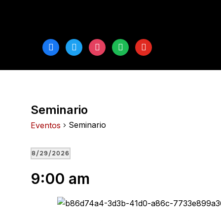
facebook
twitter
instagram
spotify
youtube
Seminario
Seminario
Eventos
Eventos
8/29/2026
for
Seleccionar
9:00 am
fecha.
agosto
29,
2026