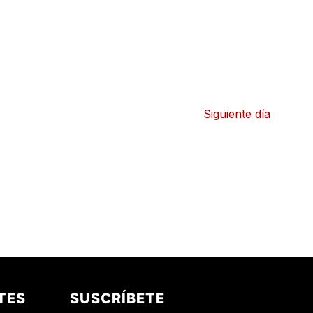
de
Eventos
Siguiente día
TES
SUSCRÍBETE