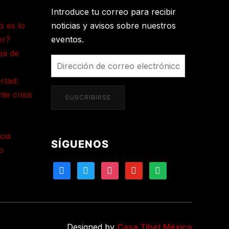
Introduce tu correo para recibir
o es lo
noticias y avisos sobre nuestros
er?
eventos.
ja de
Dirección
de
ertad:
correo
te crisis
SUSCRIBIRSE
electrónico
cia
SÍGUENOS
o
facebook
twitter
instagram
youtube
spotify
Designed by
Casa Tíbet México