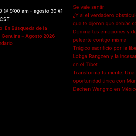
Se vale sentir
29 @ 9:00 am
-
agosto 30 @
¿Y si el verdadero obstácul
CST
que te dijeron que debías s
o: En Búsqueda de la
Domina tus emociones y de
d Genuina – Agosto 2026
pelearte contigo misma
ndario
Trágico sacrificio por la lib
Lobga Rangzen y la incesan
en el Tíbet
Transforma tu mente: Una
oportunidad única con Mar
Dechen Wangmo en Méxic