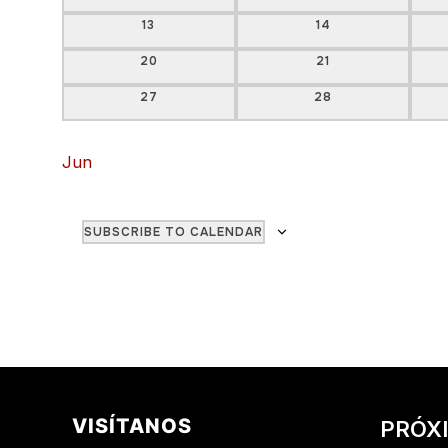
0 EVENTOS
0 EVENTOS
13
14
0 EVENTOS
0 EVENTOS
20
21
0 EVENTOS
0 EVENTOS
27
28
Jun
SUBSCRIBE TO CALENDAR
VISÍTANOS
PRÓX