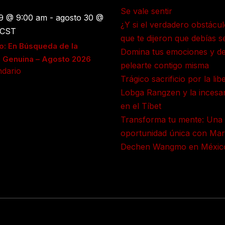
Se vale sentir
29 @ 9:00 am
-
agosto 30 @
¿Y si el verdadero obstácul
CST
que te dijeron que debías s
o: En Búsqueda de la
Domina tus emociones y de
d Genuina – Agosto 2026
pelearte contigo misma
ndario
Trágico sacrificio por la lib
Lobga Rangzen y la incesan
en el Tíbet
Transforma tu mente: Una
oportunidad única con Mar
Dechen Wangmo en Méxic