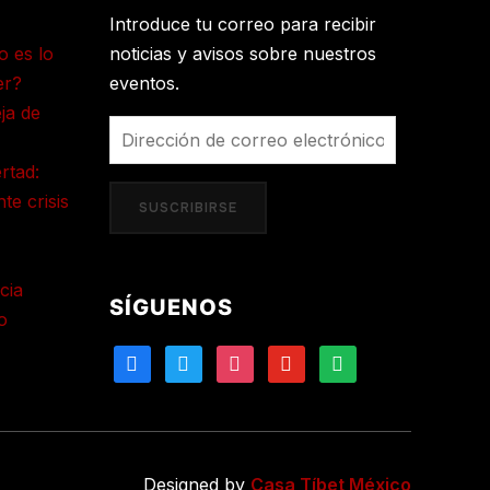
Introduce tu correo para recibir
o es lo
noticias y avisos sobre nuestros
er?
eventos.
ja de
Dirección
de
ertad:
correo
te crisis
SUSCRIBIRSE
electrónico
cia
SÍGUENOS
o
facebook
twitter
instagram
youtube
spotify
Designed by
Casa Tíbet México