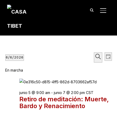
TOGGL
Eventos
Búsqu
Na
BUSCAR
6/6/2026
DÍA
de
y
Seleccionar
for
vis
En marcha
fecha.
naveg
junio
de
de
Ev
6,
vistas
junio 5 @ 9:00 am
-
junio 7 @ 2:00 pm
CST
2026
de
Retiro de meditación: Muerte,
Bardo y Renacimiento
Event