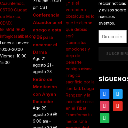
7:00 pm
-
9:00
¿Y si el
Cuauhtémoc,
recibir noticias
pm
CST
verdadero
06700 Ciudad
y avisos sobre
Conferencia:
obstáculo es lo
de México,
nuestros
Abandonar el
que te dijeron
CDMX
eventos.
que debías
55 5514 9643
apego a esta
Dirección
ser?
info@casatibet.org.mx
vida para
de
Domina tus
Lunes a jueves:
encarnar el
correo
emociones y
10:00–20:00
Darma
electrónico
SUSCRIBIR
deja de
Viernes: 10:00-
Ago
21
pelearte
15:00
agosto 21
-
contigo misma
agosto 23
Trágico
SÍGUENO
Retiro de
sacrificio por la
Meditación
libertad: Lobga
facebook
twitter
con Anyen
Rangzen y la
Rinpoche
incesante crisis
instagram
youtub
Ago
29
en el Tíbet
agosto 29 @
Transforma tu
spotify
9:00 am
-
mente: Una
agosto 30 @
oportunidad