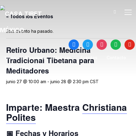
TO
« Todos los Eventos
Este evento ha pasado.
facebook
twitter
instagram
spotify
yout
Retiro Urbano: Medicina
Inicio
Tradicional Tibetana para
Nosotros
Noticias
Eventos
Contacto
Directorio
Meditadores
junio 27 @ 10:00 am
-
junio 28 @ 2:30 pm
CST
Imparte: Maestra
Christiana
Polites
📅 Fechas y Horarios