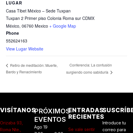
LUGAR
Casa Tibet México – Sede Tuxpan
Tuxpan 2 Primer piso Colonia Roma sur CDMX
México
,
06760
Mexico
+ Google Map
Phone
552624163
View Lugar Website
Conferencia: La confusión
Retiro de meditación: Muerte,
Bardo y Renacimiento
surgiendo como sabiduría
VISÍTANOS
ENTRADAS
SUSCRÍB
PRÓXIMOS
RECIENTES
EVENTOS
Orizaba 93,
Introduce tu
Ago
19
Se vale sentir
Roma Nte.,
correo para