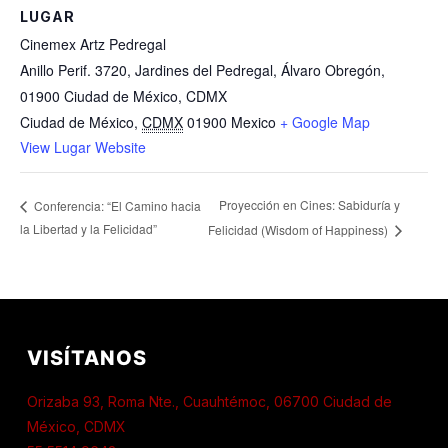
LUGAR
Cinemex Artz Pedregal
Anillo Perif. 3720, Jardines del Pedregal, Álvaro Obregón,
01900 Ciudad de México, CDMX
Ciudad de México
,
CDMX
01900
Mexico
+ Google Map
View Lugar Website
Proyección en Cines: Sabiduría y
Conferencia: “El Camino hacia
la Libertad y la Felicidad”
Felicidad (Wisdom of Happiness)
VISÍTANOS
Orizaba 93, Roma Nte., Cuauhtémoc, 06700 Ciudad de
México, CDMX