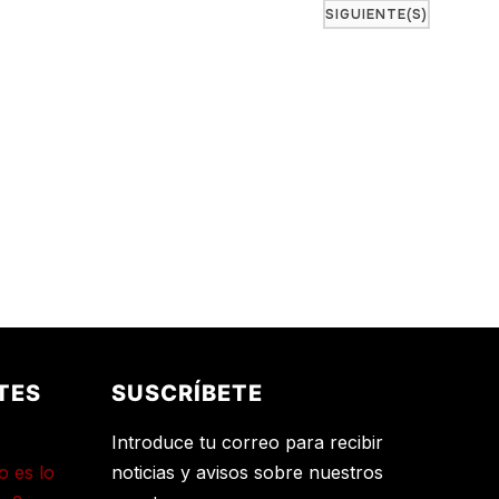
navegaci
de
EVENTOS
SIGUIENTE(S)
de
Event
vistas
de
Eventos
TES
SUSCRÍBETE
Introduce tu correo para recibir
o es lo
noticias y avisos sobre nuestros