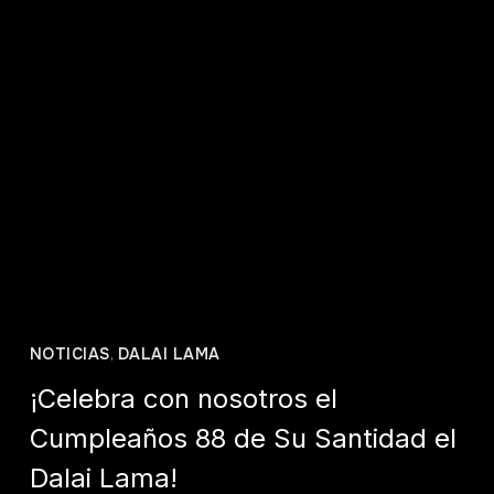
NOTICIAS
,
DALAI LAMA
¡Celebra con nosotros el
Cumpleaños 88 de Su Santidad el
Dalai Lama!