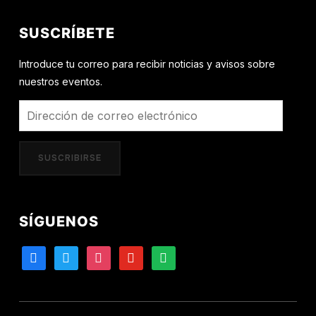
SUSCRÍBETE
Introduce tu correo para recibir noticias y avisos sobre
nuestros eventos.
Dirección
de
correo
SUSCRIBIRSE
electrónico
SÍGUENOS
facebook
twitter
instagram
youtube
spotify