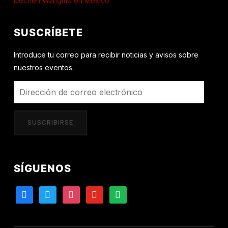
Dechen Wangmo en México
SUSCRÍBETE
Introduce tu correo para recibir noticias y avisos sobre
nuestros eventos.
Dirección
de
correo
SUSCRIBIRSE
electrónico
SÍGUENOS
facebook
twitter
instagram
youtube
spotify