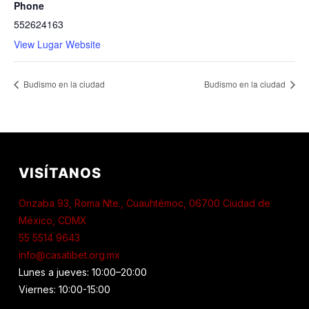
Phone
552624163
View Lugar Website
Budismo en la ciudad
Budismo en la ciudad
VISÍTANOS
Orizaba 93, Roma Nte., Cuauhtémoc, 06700 Ciudad de
México, CDMX
55 5514 9643
info@casatibet.org.mx
Lunes a jueves: 10:00–20:00
Viernes: 10:00-15:00