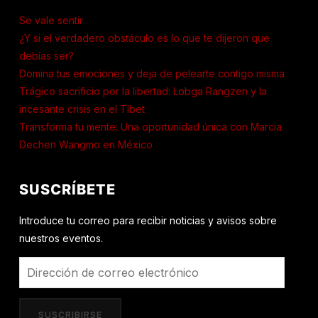
Se vale sentir
¿Y si el verdadero obstáculo es lo que te dijeron que
debías ser?
Domina tus emociones y deja de pelearte contigo misma
Trágico sacrificio por la libertad: Lobga Rangzen y la
incesante crisis en el Tíbet
Transforma tu mente: Una oportunidad única con Marcia
Dechen Wangmo en México
SUSCRÍBETE
Introduce tu correo para recibir noticias y avisos sobre
nuestros eventos.
Dirección
de
correo
SUSCRIBIRSE