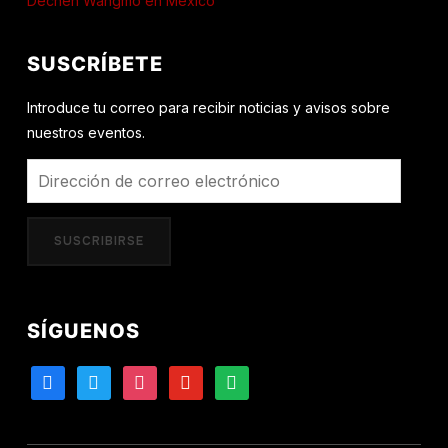
Dechen Wangmo en México
SUSCRÍBETE
Introduce tu correo para recibir noticias y avisos sobre
nuestros eventos.
Dirección
de
correo
SUSCRIBIRSE
electrónico
SÍGUENOS
facebook
twitter
instagram
youtube
spotify