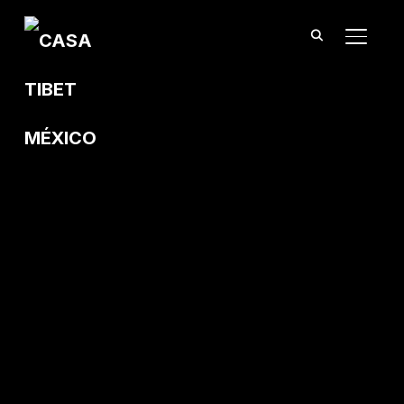
TOGGL