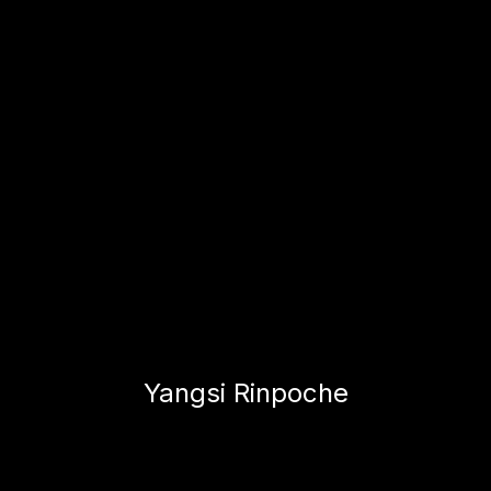
Yangsi Rinpoche