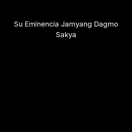
Su Eminencia Jamyang Dagmo
Sakya