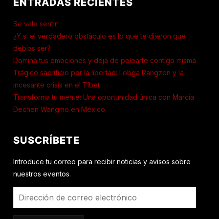
ENTRADAS RECIENTES
Se vale sentir
¿Y si el verdadero obstáculo es lo que te dijeron que
debías ser?
Domina tus emociones y deja de pelearte contigo misma
Trágico sacrificio por la libertad: Lobga Rangzen y la
incesante crisis en el Tíbet
Transforma tu mente: Una oportunidad única con Marcia
Dechen Wangmo en México
SUSCRÍBETE
Introduce tu correo para recibir noticias y avisos sobre
nuestros eventos.
Dirección
de
correo