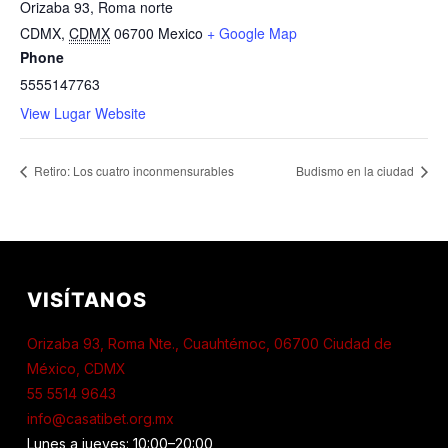
Orizaba 93, Roma norte
CDMX
,
CDMX
06700
Mexico
+ Google Map
Phone
5555147763
View Lugar Website
Retiro: Los cuatro inconmensurables
Budismo en la ciudad
VISÍTANOS
Orizaba 93, Roma Nte., Cuauhtémoc, 06700 Ciudad de
México, CDMX
55 5514 9643
info@casatibet.org.mx
Lunes a jueves: 10:00–20:00