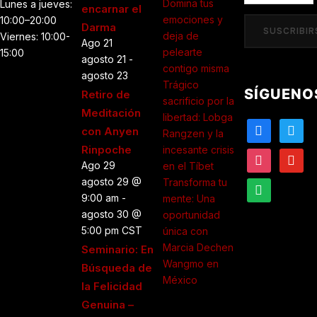
Domina tus
Lunes a jueves:
encarnar el
correo
emociones y
10:00–20:00
Darma
electrónico
SUSCRIBIR
deja de
Viernes: 10:00-
Ago
21
pelearte
15:00
agosto 21
-
contigo misma
agosto 23
Trágico
SÍGUENO
Retiro de
sacrificio por la
Meditación
libertad: Lobga
facebook
twitter
con Anyen
Rangzen y la
Rinpoche
incesante crisis
instagram
youtub
Ago
29
en el Tíbet
agosto 29 @
Transforma tu
spotify
9:00 am
-
mente: Una
agosto 30 @
oportunidad
5:00 pm
CST
única con
Marcia Dechen
Seminario: En
Wangmo en
Búsqueda de
México
la Felicidad
Genuina –