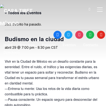
TO
« Todos los Eventos
Este evento ha pasado.
facebook
twitter
instagram
spotify
yout
Budismo en la ciudad
Inicio
Nosotros
Noticias
Eventos
Contacto
abril 29 @ 7:00 pm
-
8:30 pm
CST
Directorio
Vivir en la Ciudad de México es un desafío constante para la
serenidad. Entre el ruido, el tráfico y las exigencias diarias, es
vital tener un espacio para soltar y reconectar. Budismo en la
Ciudad es tu pausa semanal para transformar el estrés urbano
en claridad mental.
—Entrena tu mente: Usa los retos de la vida diaria como
combustible para tu práctica.
—Pausa consciente: Un espacio seguro para desconectar del
piloto automático.