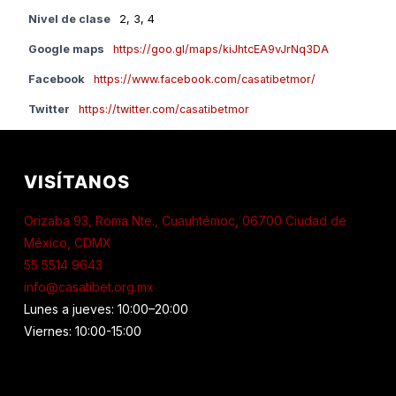
Nivel de clase
2, 3, 4
Google maps
https://goo.gl/maps/kiJhtcEA9vJrNq3DA
Facebook
https://www.facebook.com/casatibetmor/
Twitter
https://twitter.com/casatibetmor
VISÍTANOS
Orizaba 93, Roma Nte., Cuauhtémoc, 06700 Ciudad de
México, CDMX
55 5514 9643
info@casatibet.org.mx
Lunes a jueves: 10:00–20:00
Viernes: 10:00-15:00