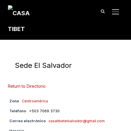
TOGGL
Sede El Salvador
Return to Directorio
Zona
Centroamérica
Teléfono
+503 7069 3730
Correo electrónico
casatibetelsalvador@gmail.com
Horario