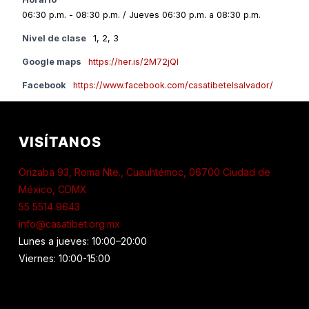
06:30 p.m. - 08:30 p.m. / Jueves 06:30 p.m. a 08:30 p.m.
Nivel de clase
1, 2, 3
Google maps
https://her.is/2M72jQl
Facebook
https://www.facebook.com/casatibetelsalvador/
VISÍTANOS
Orizaba 93, Roma Nte., Cuauhtémoc, 06700 Ciudad de
México, CDMX
55 5514 9643
info@casatibet.org.mx
Lunes a jueves: 10:00–20:00
Viernes: 10:00-15:00