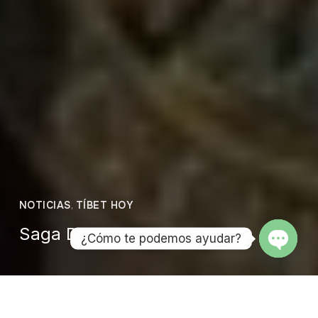
NOTICIAS
,
TÍBET HOY
Saga Dawa
¿Cómo te podemos ayudar?
OPEN C
Casa Tíbet México